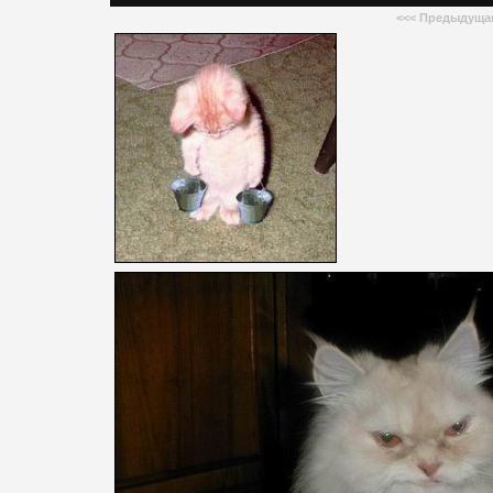
<<<
Предыдуща